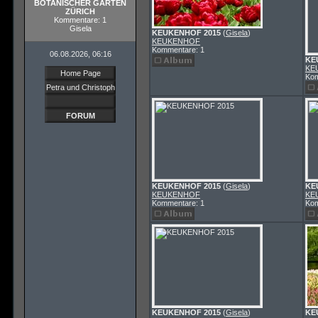
BOTANISCHER GARTEN
ZÜRICH
Kommentare: 1
Gisela
KEUKENHOF 2015
(
Gisela
)
KEUKENHOF
Kommentare: 1
06.08.2026, 06:16
KE
KE
Home Page
Kom
Petra und Christoph
FORUM
KEUKENHOF 2015
(
Gisela
)
KE
KEUKENHOF
KE
Kommentare: 1
Kom
KEUKENHOF 2015
(
Gisela
)
KE