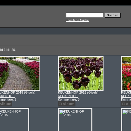
Erweiterte Suche
ld 1 bis 20.
UKENHOF 2015
(
Gisela
)
KEUKENHOF 2015
(
Gisela
)
KEUK
UKENHOF
KEUKENHOF
KEUK
mentare: 2
Kommentare: 3
Komme