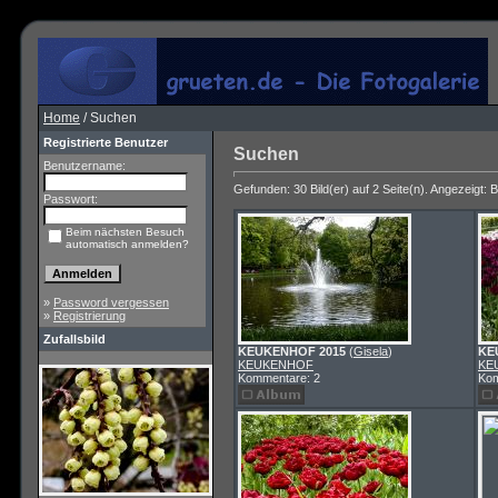
Home
/ Suchen
Registrierte Benutzer
Suchen
Benutzername:
Gefunden: 30 Bild(er) auf 2 Seite(n). Angezeigt: Bi
Passwort:
Beim nächsten Besuch
automatisch anmelden?
»
Password vergessen
»
Registrierung
Zufallsbild
KEUKENHOF 2015
(
Gisela
)
KE
KEUKENHOF
KE
Kommentare: 2
Kom