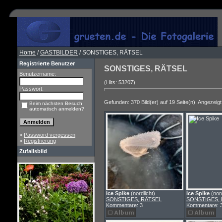
Home
/
GASTBILDER
/ SONSTIGES, RÄTSEL
Registrierte Benutzer
SONSTIGES, RÄTSEL
Benutzername:
(Hits: 53207)
Passwort:
Gefunden: 370 Bild(er) auf 19 Seite(n). Angezeigt:
Beim nächsten Besuch
automatisch anmelden?
»
Password vergessen
»
Registrierung
Zufallsbild
Ice Spike
(
nordlicht
)
Ice Spike
(
nor
SONSTIGES, RÄTSEL
SONSTIGES,
Kommentare: 3
Kommentare: 