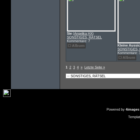
Sie
(
Angelika HX
)
SONSTIGES, RÄTSEL
Kommentare: 7
Kleine Aussic
SONSTIGES,
Kommentare: 
1
2
3
4
»
Letzte Seite »
Powered by
4images
Templa