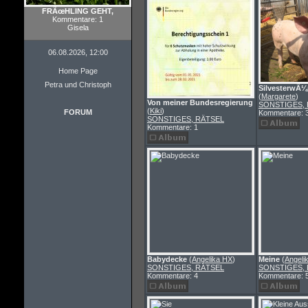
FRÃœHLING GEHT,
Kommentare: 1
Gisela
06.08.2026, 12:00
Home Page
Petra und Christoph
SilvesterwÃ
(
Margarete
)
Von meiner Bundesregierung
SONSTIGES,
(
Kiki
)
FORUM
Kommentare: 
SONSTIGES, RÄTSEL
Kommentare: 1
Babydecke
(
Angelika HX
)
Meine
(
Angeli
SONSTIGES, RÄTSEL
SONSTIGES,
Kommentare: 4
Kommentare: 