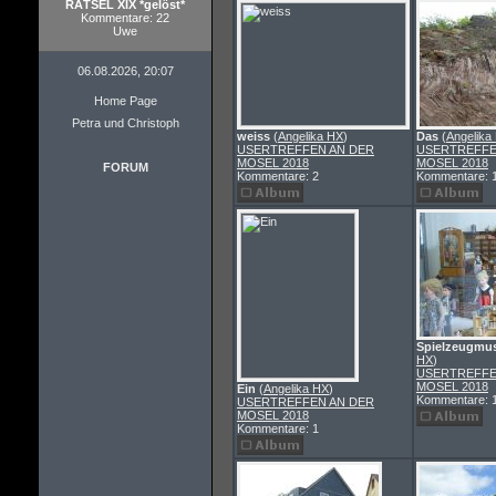
RÄTSEL XIX *gelöst*
Kommentare: 22
Uwe
06.08.2026, 20:07
Home Page
Petra und Christoph
weiss
(
Angelika HX
)
Das
(
Angelika
USERTREFFEN AN DER
USERTREFFE
MOSEL 2018
MOSEL 2018
FORUM
Kommentare: 2
Kommentare: 
Spielzeugmu
HX
)
USERTREFFE
MOSEL 2018
Ein
(
Angelika HX
)
Kommentare: 
USERTREFFEN AN DER
MOSEL 2018
Kommentare: 1