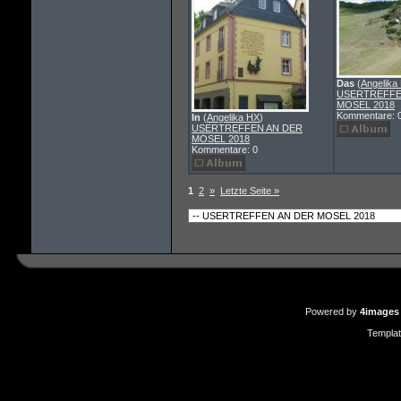
Das
(
Angelika
USERTREFFE
MOSEL 2018
Kommentare: 
In
(
Angelika HX
)
USERTREFFEN AN DER
MOSEL 2018
Kommentare: 0
1
2
»
Letzte Seite »
Powered by
4images
Templa