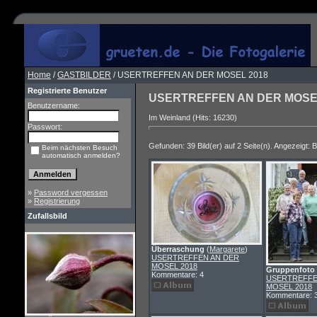
Home
/
GASTBILDER
/ USERTREFFEN AN DER MOSEL 2018
Registrierte Benutzer
USERTREFFEN AN DER MOSE
Benutzername:
Im Weinland (Hits: 16230)
Passwort:
Gefunden: 39 Bild(er) auf 2 Seite(n). Angezeigt: Bi
Beim nächsten Besuch
automatisch anmelden?
»
Password vergessen
»
Registrierung
Zufallsbild
Überraschung
(
Margarete
)
USERTREFFEN AN DER
MOSEL 2018
Gruppenfoto
Kommentare: 4
USERTREFFE
MOSEL 2018
Kommentare: 