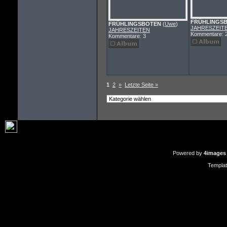
FRÜHLINGS
FRÜHLINGSBOTEN
(
Uwe
)
JAHRESZEIT
JAHRESZEITEN
Kommentare: 
Kommentare: 3
1
2
»
Letzte Seite »
Powered by
4images
Templa