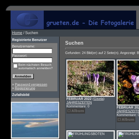
Home
/ Suchen
Registrierte Benutzer
Suchen
Benutzername:
Gefunden: 24 Bild(er) auf 2 Seite(n). Angezeigt: Bi
Passwort:
Beim nächsten Besuch
automatisch anmelden?
»
Password vergessen
»
Registrierung
Zufallsbild
FEBRUAR 2022
(
Gisela
)
JAHRESZEITEN
Kommentare: 0
FEBRUAR 20
JAHRESZEIT
Kommentare: 