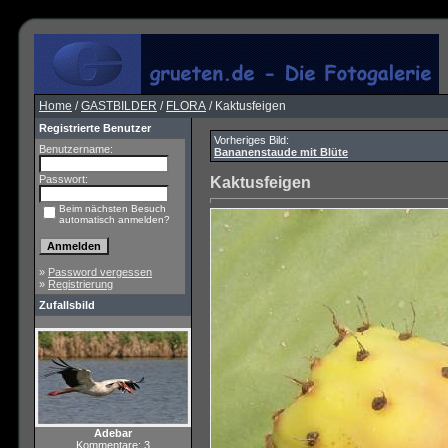
Home
/
GASTBILDER
/
FLORA
/ Kaktusfeigen
Registrierte Benutzer
Vorheriges Bild:
Benutzername:
Bananenstaude mit Blüte
Passwort:
Kaktusfeigen
Beim nächsten Besuch
automatisch anmelden?
»
Password vergessen
»
Registrierung
Zufallsbild
Adebar
Kommentare: 3