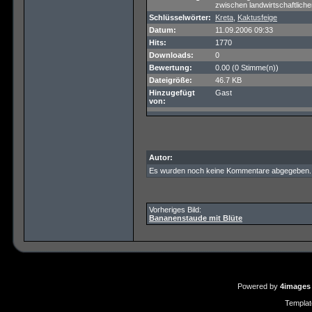
zwischen landwirtschaftlich
Schlüsselwörter:
Kreta
,
Kaktusfeige
Datum:
11.09.2006 09:33
Hits:
1770
Downloads:
0
Bewertung:
0.00 (0 Stimme(n))
Dateigröße:
46.7 KB
Hinzugefügt
Gast
von:
Autor:
Es wurden noch keine Kommentare abgegeben.
Vorheriges Bild:
Bananenstaude mit Blüte
Powered by
4images
Templa