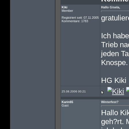
Kiki
Hallo Gisela,
Member
gratulie
Registriert seit: 07.11.2005
Kommentare: 1783
Ich habe
Trieb n
jeden Ta
Knospe.
HG Kiki
25.08.2006 00:21
Karin65
Winterfest?
Gast
Hallo Ki
geh?rt. 