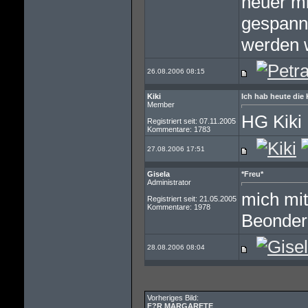
heuer mi
gespannt
werden w
26.08.2006 08:15
Kiki
Ich hab heute die
Member
HG Kiki
Registriert seit: 07.11.2005
Kommentare: 1783
27.08.2006 17:51
Gisela
*Freu*
Administrator
mich mit
Registriert seit: 21.05.2005
Kommentare: 1978
Beondere
28.08.2006 08:04
Vorheriges Bild:
F?R MARGARETE