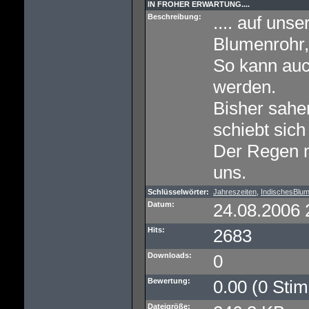
IN FROHER ERWARTUNG....
Beschreibung:
.... auf uns
Blumenrohr,
So kann auc
werden.
Bisher sahen
schiebt sic
Der Regen m
uns.
Schlüsselwörter:
Jahreszeiten
,
IndischesBlum
Datum:
24.08.2006 
Hits:
2683
Downloads:
0
Bewertung:
0.00 (0 Sti
Dateigröße: