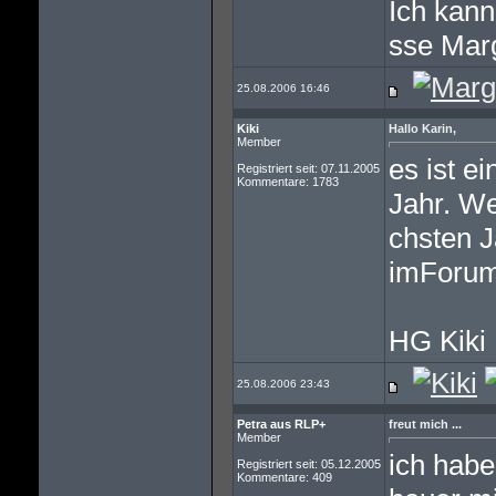
Ich kann
sse Mar
25.08.2006 16:46
Kiki
Hallo Karin,
Member
es ist e
Registriert seit: 07.11.2005
Kommentare: 1783
Jahr. We
chsten J
imForum
HG Kiki
25.08.2006 23:43
Petra aus RLP+
freut mich ...
Member
ich habe
Registriert seit: 05.12.2005
Kommentare: 409