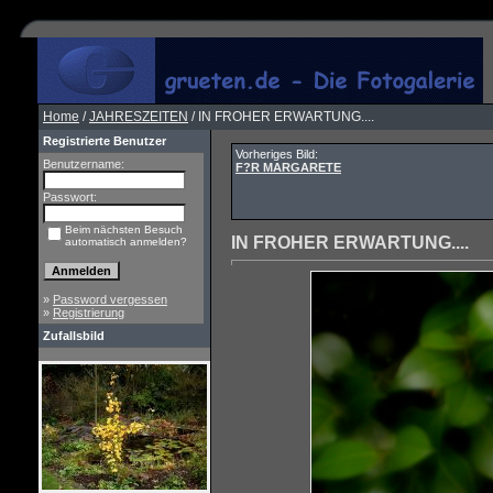
Home
/
JAHRESZEITEN
/ IN FROHER ERWARTUNG....
Registrierte Benutzer
Vorheriges Bild:
Benutzername:
F?R MARGARETE
Passwort:
Beim nächsten Besuch
IN FROHER ERWARTUNG....
automatisch anmelden?
»
Password vergessen
»
Registrierung
Zufallsbild