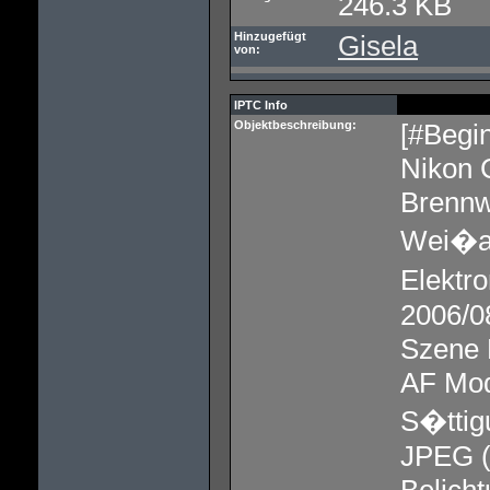
246.3 KB
Hinzugefügt
Gisela
von:
IPTC Info
Objektbeschreibung:
[#Begin
Nikon
Brennw
Wei�ab
Elektr
2006/0
Szene
AF Mod
S�ttig
JPEG (