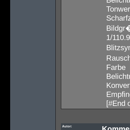
Belich
Tonwert
Scharf
Bildgr
1/110.
Blitzsy
Rausch
Farbe
Belicht
Konvert
Empfind
[#End o
Autor:
Kommen