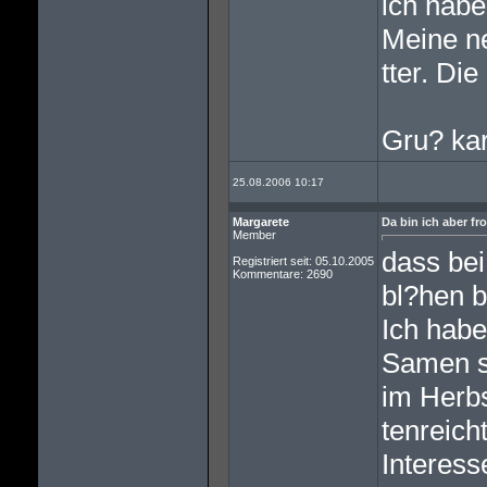
ich habe
Meine ne
tter. Die 
Gru? ka
25.08.2006 10:17
Margarete
Da bin ich aber fro
Member
dass bei
Registriert seit: 05.10.2005
Kommentare: 2690
bl?hen b
Ich habe
Samen s
im Herb
tenreicht
Interess