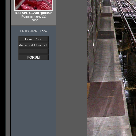
RÄTSEL CCVIII *gelöst*
Kommentare: 22
Gisela
06.08.2026, 06:24
Home Page
Petra und Christoph
FORUM