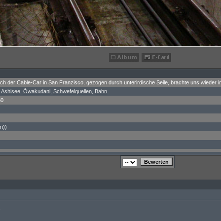
ich der Cable-Car in San Franzisco, gezogen durch unterirdische Seile, brachte uns wieder in
,
Ashisee
,
Ōwakudani
,
Schwefelquellen
,
Bahn
50
n))
.