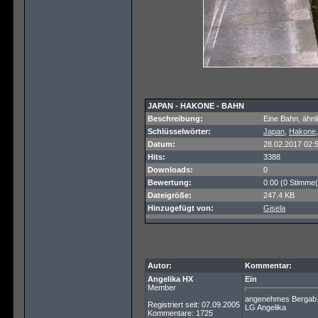
JAPAN - HAKONE - BAHN
Beschreibung:
Eine Bahn, ähnl
Schlüsselwörter:
Japan
,
Hakone
Datum:
28.02.2017 02:
Hits:
3388
Downloads:
0
Bewertung:
0.00 (0 Stimme(
Dateigröße:
247.4 KB
Hinzugefügt von:
Gisela
Autor:
Kommentar:
Angelika HX
Ein
Member
angenehmes Bergab
Registriert seit: 07.09.2005
LG Angelika
Kommentare: 1725