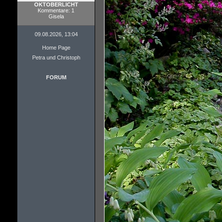
OKTOBERLICHT
Kommentare: 1
Gisela
09.08.2026, 13:04
Home Page
Petra und Christoph
FORUM