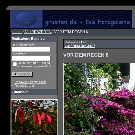
Home
/
JAHRESZEITEN
/ VOR DEM REGEN 6
Registrierte Benutzer
Vorheriges Bild:
Benutzername:
VOR DEM REGEN 7
Passwort:
VOR DEM REGEN 6
Beim nächsten Besuch
automatisch anmelden?
»
Password vergessen
»
Registrierung
Zufallsbild