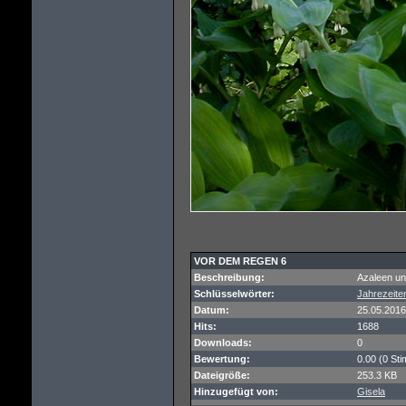
VOR DEM REGEN 6
Beschreibung:
Azaleen un
Schlüsselwörter:
Jahrezeite
Datum:
25.05.2016
Hits:
1688
Downloads:
0
Bewertung:
0.00 (0 St
Dateigröße:
253.3 KB
Hinzugefügt von:
Gisela