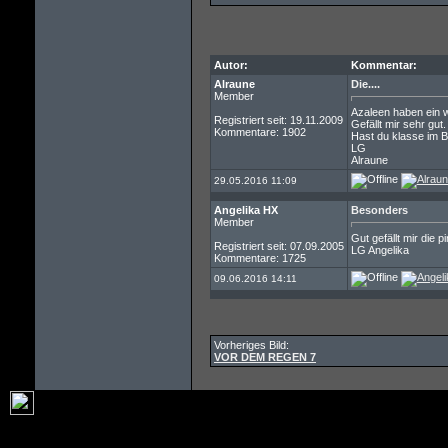
Autor:
Kommentar:
Alraune
Die....
Member
Azaleen haben ein 
Registriert seit: 19.11.2009
Gefällt mir sehr gut.
Kommentare: 1902
Hast du klasse im Bi
LG
Alraune
29.05.2016 11:09
Angelika HX
Besonders
Member
Gut gefällt mir die
Registriert seit: 07.09.2005
LG Angelika
Kommentare: 1725
09.06.2016 14:11
Vorheriges Bild:
VOR DEM REGEN 7