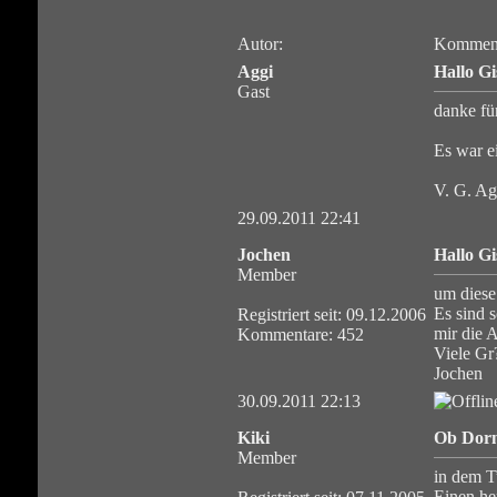
Autor:
Komment
Aggi
Hallo Gi
Gast
danke fü
Es war e
V. G. Ag
29.09.2011 22:41
Jochen
Hallo Gi
Member
um diese 
Es sind 
Registriert seit: 09.12.2006
mir die
Kommentare: 452
Viele Gr
Jochen
30.09.2011 22:13
Kiki
Ob Dorn
Member
in dem 
Einen he