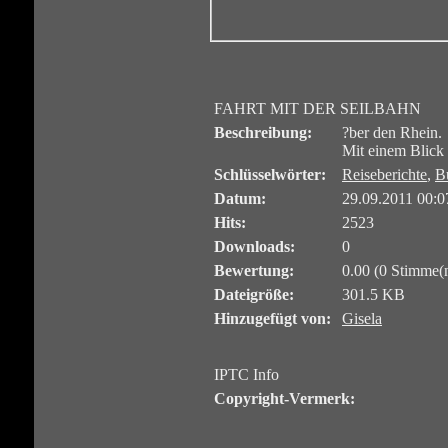
FAHRT MIT DER SEILBAHN
Beschreibung:
?ber den Rhein.
Mit einem Blick 
Schlüsselwörter:
Reiseberichte
,
B
Datum:
29.09.2011 00:0
Hits:
2523
Downloads:
0
Bewertung:
0.00 (0 Stimme(
Dateigröße:
301.5 KB
Hinzugefügt von:
Gisela
IPTC Info
Copyright-Vermerk: