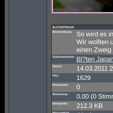
BLÜTENTRAUM
Beschreibung:
So wird es i
Wir wollten 
einen Zweig 
Schlüsselwörter:
Bl?ten Japan
Datum:
14.03.2011 
Hits:
1629
Downloads:
0
Bewertung:
0.00 (0 Stim
Dateigröße:
212.3 KB
Hinzugefügt