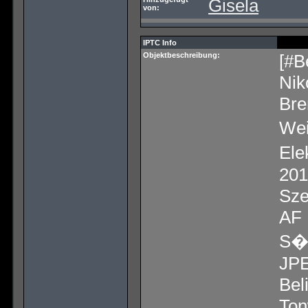
Gisela
von:
IPTC Info
Objektbeschreibung:
[#B
Ni
Bre
Wei
Ele
201
Sze
AF 
S�t
JPE
Bel
Ton