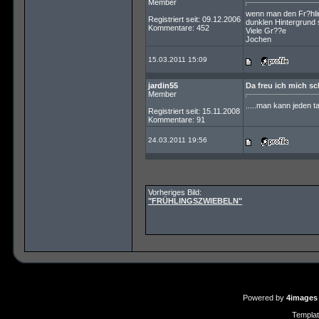
Member
wenn man den Fr?hlin
Registriert seit: 09.12.2006
dunklen Hintergrund 
Kommentare: 452
Viele Gr??e
Jochen
15.03.2011 15:09
jardin55
Da freu ich mich sc
Member
.....man kann jeden t
Registriert seit: 15.11.2008
Kommentare: 91
24.03.2011 19:56
Vorheriges Bild:
"FRÜHLINGSZWIEBELN"
Powered by
4images
Templa