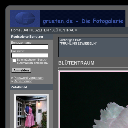
Home
/
JAHRESZEITEN
/ BLÜTENTRAUM
Registrierte Benutzer
Vorheriges Bild:
Benutzername:
"FRÜHLINGSZWIEBELN"
Passwort:
Beim nächsten Besuch
BLÜTENTRAUM
automatisch anmelden?
»
Password vergessen
»
Registrierung
Zufallsbild