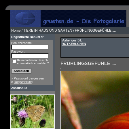
Home
/
TIERE IN HAUS UND GARTEN
/ FRÜHLINGSGEFÜHLE ....
Registrierte Benutzer
Vorheriges Bild:
Benutzername:
ROTKEHLCHEN
Passwort:
Beim nächsten Besuch
FRÜHLINGSGEFÜHLE ....
automatisch anmelden?
»
Password vergessen
»
Registrierung
Zufallsbild