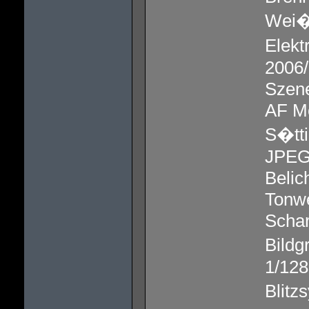
Wei�a
Elekt
2006/
Szen
AF M
S�tti
JPEG 
Belic
Tonwe
Schar
Bild
1/128
Blitz