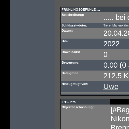
FRÜHLINGSGEFÜHLE ....
Beschreibung:
..... b
Schlüsselwörter:
Tiere
,
Marienkäfer
Datum:
20.04.2
Hits:
2022
Downloads:
0
Bewertung:
0.00 (0
Dateigröße:
212.5 
Hinzugefügt von:
Uwe
IPTC Info
Objektbeschreibung:
[#Beg
Niko
Bren