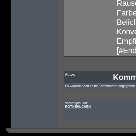
Raus
Farb
Belic
Konve
Empfi
[#End
Autor:
Komm
Es wurden noch keine Kommentare abgegeben.
Vorheriges Bild:
ROTKEHLCHEN