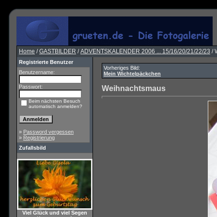
Home
/
GASTBILDER
/
ADVENTSKALENDER 2006 ... 15/16/20/21/22/23
/ 
Registrierte Benutzer
Vorheriges Bild:
Benutzername:
Mein Wichtelpäckchen
Passwort:
Weihnachtsmaus
Beim nächsten Besuch
automatisch anmelden?
»
Password vergessen
»
Registrierung
Zufallsbild
Viel Glück und viel Segen