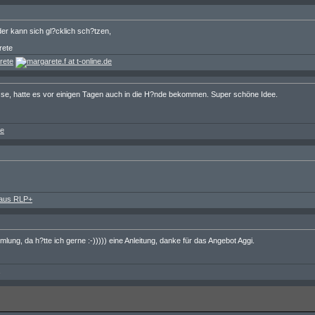
r kann sich gl?cklich sch?tzen,
rete
sse, hatte es vor einigen Tagen auch in die H?nde bekommen. Super schöne Idee.
ung, da h?tte ich gerne :-))))) eine Anleitung, danke für das Angebot Aggi.