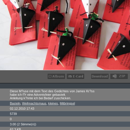
Diese M?use mit dem Text des Gedichtes von James Kr?ss
habe ich f?r eine Adventsfeier gebastelt.
Anleitung k?nnte ich bei Bedarf zuschicken.
Basteln
,
Weihnachtsmaus
,
kleines
,
Mitbringsel
02.12.2010 17:43
5739
0
3.00 (2 Stimme(n))
62.3 KB