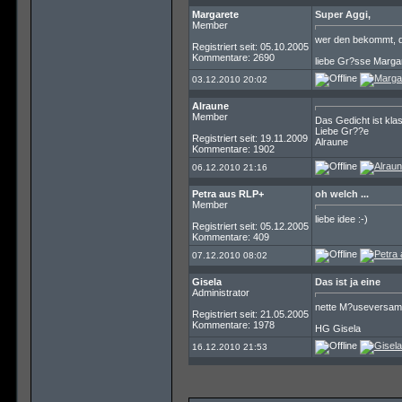
Margarete
Super Aggi,
Member
wer den bekommt, de
Registriert seit: 05.10.2005
Kommentare: 2690
liebe Gr?sse Marga
03.12.2010 20:02
Alraune
Member
Das Gedicht ist kla
Liebe Gr??e
Registriert seit: 19.11.2009
Alraune
Kommentare: 1902
06.12.2010 21:16
Petra aus RLP+
oh welch ...
Member
liebe idee :-)
Registriert seit: 05.12.2005
Kommentare: 409
07.12.2010 08:02
Gisela
Das ist ja eine
Administrator
nette M?useversamml
Registriert seit: 21.05.2005
Kommentare: 1978
HG Gisela
16.12.2010 21:53