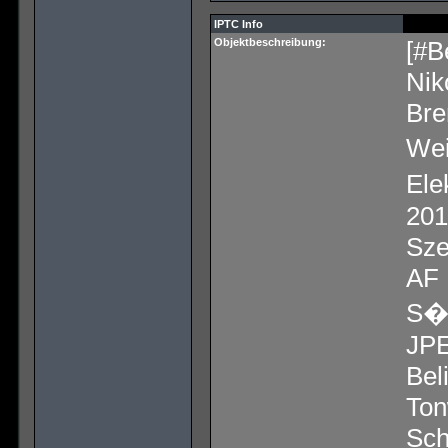
IPTC Info
Objektbeschreibung:
[#B
Ni
Bre
Wei
Ele
201
Sze
AF 
S�t
JPE
Bel
Ton
Sch