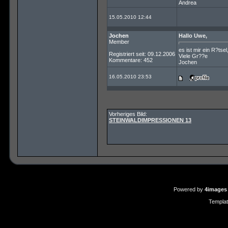
Andrea
15.05.2010 12:44
Jochen
Hallo Uwe,
Member
es ist mir ein R?ts
Registriert seit: 09.12.2006
Viele Gr??e
Kommentare: 452
Jochen
16.05.2010 23:53
Vorheriges Bild:
STEINWALDIMPRESSIONEN 13
Powered by
4images
Templa