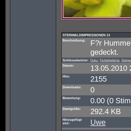
STEINWALDIMPRESSIONEN 14
Beschreibung:
F?r Hummeln
gedeckt.
Schlüsselwörter:
Doku
,
Fichtelgebirge
,
Steinw
Datum:
13.05.2010 
Hits:
2155
Downloads:
0
Bewertung:
0.00 (0 Sti
Dateigröße:
292.4 KB
Hinzugefügt
Uwe
von: