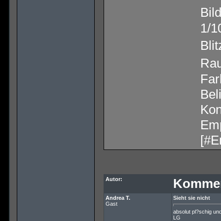
Bil
1/1
Bli
Rau
Far
Bel
Kon
Emp
[#E
Autor:
Kommen
Andrea T.
Sieht sie nicht
Gast
absolut pl?schig un
LG