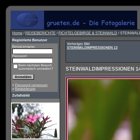
Home
/
REISEBERICHTE
/
FICHTELGEBIRGE & STEINWALD
/ STEINWAL
Registrierte Benutzer
Vorheriges Bild:
Benutzername:
STEINWALDIMPRESSIONEN 13
Passwort:
Beim nächsten Besuch
STEINWALDIMPRESSIONEN 1
automatisch anmelden?
»
Password vergessen
»
Registrierung
Zufallsbild