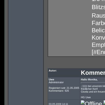
Blit
Raus
Farb
Beli
Konv
Empf
[#En
Autor:
Kommen
Uwe
Hallo Monika,
Administrator
;-))))) bei unserem kl
Registriert seit: 21.05.2005
friedlicher Kerl!
Kommentare: 926
Gisela und ich freuen
HG Uwe
03.05.2009 14:11