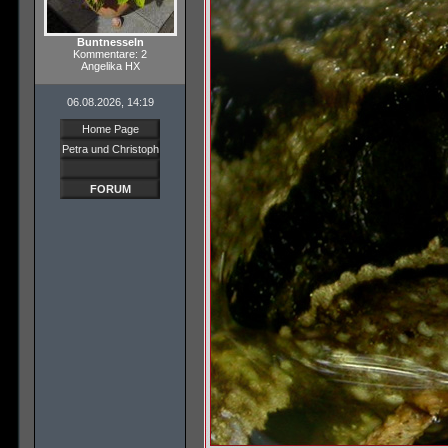
Buntnesseln
Kommentare: 2
Angelika HX
06.08.2026, 14:19
Home Page
Petra und Christoph
FORUM