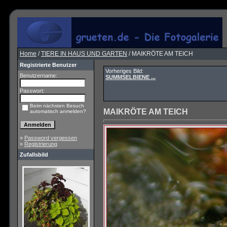
Home
/
TIERE IN HAUS UND GARTEN
/ MAIKRÖTE AM TEICH
Registrierte Benutzer
Vorheriges Bild:
Benutzername:
SUMMSELBIENE ...
Passwort:
Beim nächsten Besuch
MAIKRÖTE AM TEICH
automatisch anmelden?
»
Password vergessen
»
Registrierung
Zufallsbild