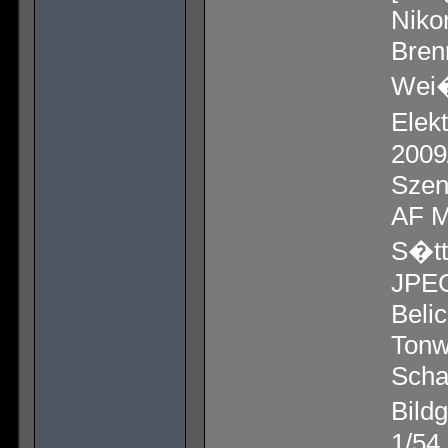
Nik
Bren
Wei�
Elek
2009
Szen
AF M
S�tt
JPEG
Beli
Tonw
Scha
Bild
1/54