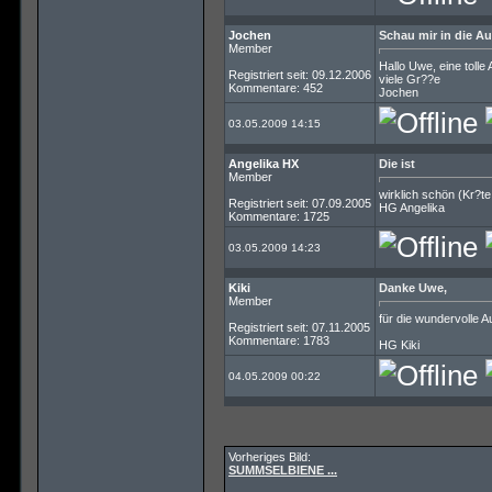
Jochen
Schau mir in die Au
Member
Hallo Uwe, eine tolle
Registriert seit: 09.12.2006
viele Gr??e
Kommentare: 452
Jochen
03.05.2009 14:15
Angelika HX
Die ist
Member
wirklich schön (Kr?t
Registriert seit: 07.09.2005
HG Angelika
Kommentare: 1725
03.05.2009 14:23
Kiki
Danke Uwe,
Member
für die wundervolle 
Registriert seit: 07.11.2005
Kommentare: 1783
HG Kiki
04.05.2009 00:22
Vorheriges Bild:
SUMMSELBIENE ...