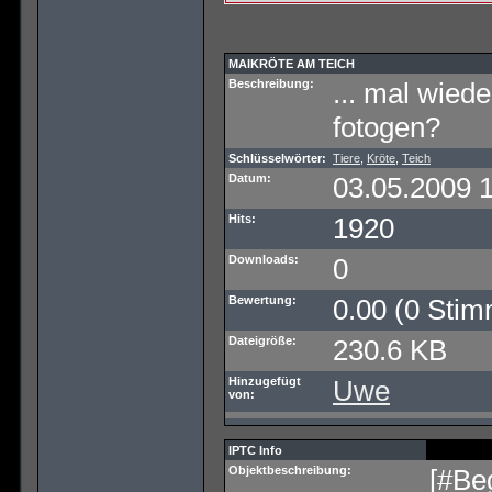
MAIKRÖTE AM TEICH
Beschreibung:
... mal wiede
fotogen?
Schlüsselwörter:
Tiere
,
Kröte
,
Teich
Datum:
03.05.2009 
Hits:
1920
Downloads:
0
Bewertung:
0.00 (0 Stim
Dateigröße:
230.6 KB
Hinzugefügt
Uwe
von:
IPTC Info
Objektbeschreibung:
[#Be