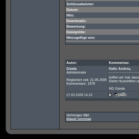
Schlüsselwörter:
Datum:
Hits:
Downloads:
Bewertung:
Dateigröße:
Hinzugefügt von:
Autor:
Kommentar:
Gisela
Hallo Andrea,
Administrator
hoffen wir mal, das
Registriert seit: 21.05.2005
Deine Hyazinthen und
Kommentare: 1978
HG Gisela
27.03.2008 14:10
Vorheriges Bild:
blauer sonntag