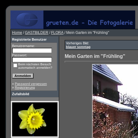
Home
/
GASTBILDER
/
FLORA
/ Mein Garten im "Frühling"
Registrierte Benutzer
Vorheriges Bild:
Benutzername:
blauer sonntag
Passwort:
Mein Garten im "Frühling"
Beim nächsten Besuch
automatisch anmelden?
»
Password vergessen
»
Registrierung
Zufallsbild