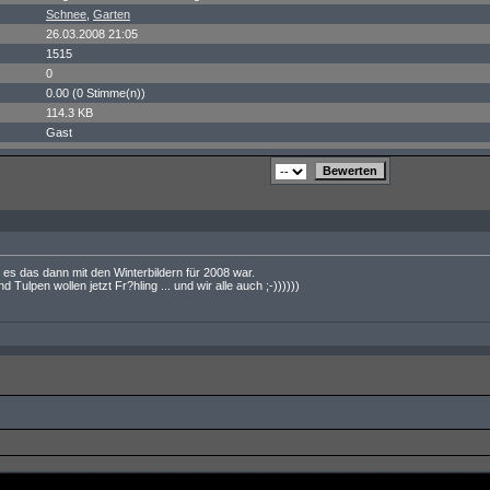
Schnee
,
Garten
26.03.2008 21:05
1515
0
0.00 (0 Stimme(n))
114.3 KB
Gast
s es das dann mit den Winterbildern für 2008 war.
 Tulpen wollen jetzt Fr?hling ... und wir alle auch ;-))))))