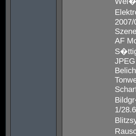
Wei�a
Elekt
2007/
Szene
AF Mo
S�tti
JPEG 
Belic
Tonwer
Schar
Bildg
1/28.
Blitzs
Rausc