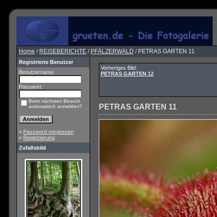
Home
/
REISEBERICHTE
/
PFÄLZERWALD
/ PETRAS GARTEN 11
Registrierte Benutzer
Vorheriges Bild:
Benutzername:
PETRAS GARTEN 12
Passwort:
Beim nächsten Besuch
PETRAS GARTEN 11
automatisch anmelden?
»
Password vergessen
»
Registrierung
Zufallsbild