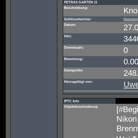
PETRAS GARTEN 11
Beschreibung:
Kno
Schlüsselwörter:
Reiseberi
Datum:
27.
Hits:
344
Downloads:
0
Bewertung:
0.0
Dateigröße:
248
Hinzugefügt von:
Uw
IPTC Info
Objektbeschreibung:
[#Begi
Niko
Brenn