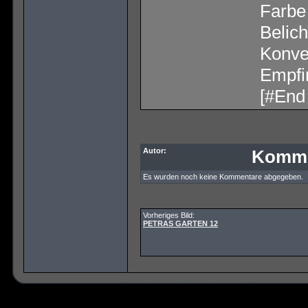
Farbe
Belich
Konver
Empfin
[#End 
Autor:
Komme
Es wurden noch keine Kommentare abgegeben.
Vorheriges Bild:
PETRAS GARTEN 12