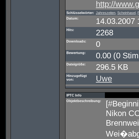
http://www.
Schlüsselwörter:
Jahreszeiten
,
Scheinhasel
,
F
Datum:
14.03.2007 
Hits:
2268
Downloads:
0
Bewertung:
0.00 (0 Sti
Dateigröße:
296.5 KB
Hinzugefügt
Uwe
von:
IPTC Info
Objektbeschreibung:
[#Beginni
Nikon C
Brennwei
Wei�abgl