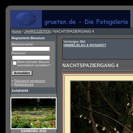
Home
/
JAHRESZEITEN
/ NACHTSPAZIERGANG 4
Registrierte Benutzer
Vorheriges Bild:
Benutzername:
HIMMELBLAU & ROSAROT
Passwort:
Beim nächsten Besuch
NACHTSPAZIERGANG 4
automatisch anmelden?
»
Password vergessen
»
Registrierung
Zufallsbild
HAMBURG 2016