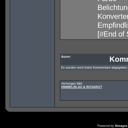
Belichtun
Konverter
Empfindli
[#End of 
Autor:
Komm
Es wurden noch keine Kommentare abgegeben.
Vorheriges Bild:
HIMMELBLAU & ROSAROT
Powered by
4images