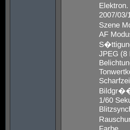
Elektron
2007/03/
Szene Mo
AF Modu
S�ttigun
JPEG (8 B
Belichtu
Tonwertko
Scharfze
Bildgr��
1/60 Sek
Blitzsync
Rauschun
Farbe